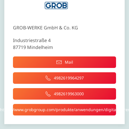
GROB-WERKE GmbH & Co. KG
Industriestraße 4
87719 Mindelheim
Mail
4982619964297
4982619963000
https://www.grobgroup.com/produkte/anwendungen/digitalisiere